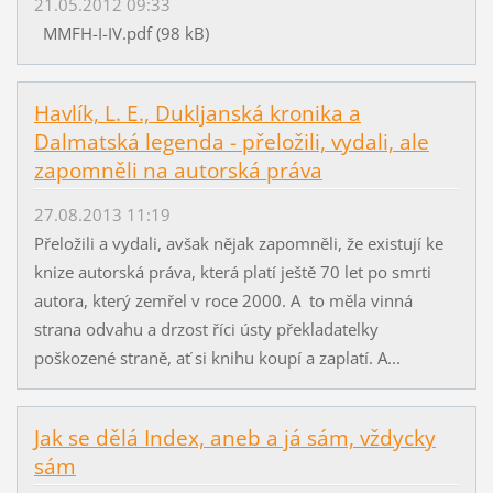
21.05.2012 09:33
MMFH-I-IV.pdf (98 kB)
Havlík, L. E., Dukljanská kronika a
Dalmatská legenda - přeložili, vydali, ale
zapomněli na autorská práva
27.08.2013 11:19
Přeložili a vydali, avšak nějak zapomněli, že existují ke
knize autorská práva, která platí ještě 70 let po smrti
autora, který zemřel v roce 2000. A to měla vinná
strana odvahu a drzost říci ústy překladatelky
poškozené straně, ať si knihu koupí a zaplatí. A...
Jak se dělá Index, aneb a já sám, vždycky
sám