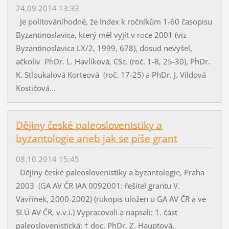
24.09.2014 13:33
Je politováníhodné, že Index k ročníkům 1-60 časopisu
Byzantinoslavica, který měl vyjít v roce 2001 (viz
Byzantinoslavica LX/2, 1999, 678), dosud nevyšel,
ačkoliv PhDr. L. Havlíková, CSc. (roč. 1-8, 25-30), PhDr.
K. Stloukalová Korteová (roč. 17-25) a PhDr. J. Vildová
Kostićová...
Dějiny české paleoslovenistiky a
byzantologie aneb jak se píše grant
08.10.2014 15:45
Dějiny české paleoslovenistiky a byzantologie, Praha
2003 (GA AV ČR IAA 0092001: řešitel grantu V.
Vavřínek, 2000-2002) (rukopis uložen u GA AV ČR a ve
SLÚ AV ČR, v.v.i.) Vypracovali a napsali: 1. část
paleoslovenistická: † doc. PhDr. Z. Hauptová,