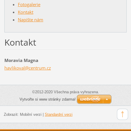
Fotogalerie
Kontakt
Napište nám
Kontakt
Moravia Magna
havlikov
al@centr
um.cz
©2012-2020 Všechna práva vyhrazena.
Vytvořte si www stránky zdarma!
Zobrazit:
Mobilní verzi
|
Standardní verzi