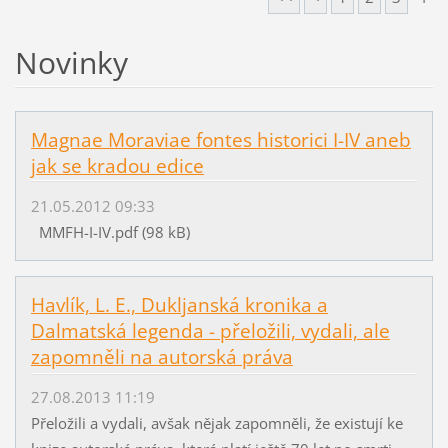
Novinky
Magnae Moraviae fontes historici I-IV aneb
jak se kradou edice
21.05.2012 09:33
MMFH-I-IV.pdf (98 kB)
Havlík, L. E., Dukljanská kronika a
Dalmatská legenda - přeložili, vydali, ale
zapomněli na autorská práva
27.08.2013 11:19
Přeložili a vydali, avšak nějak zapomněli, že existují ke