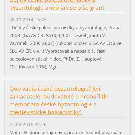
byzantologie aneb jak se píše grant
08.10.2014 15:45
Dějiny české paleoslovenistiky a byzantologie, Praha
2003 (GA AV ČR IAA 0092001: řešitel grantu V.
Vavřínek, 2000-2002) (rukopis uložen u GA AV ČR a ve
SLÚ AV ČR, v.v.i.) Vypracovali a napsali: 1. část
paleoslovenistická: † doc. PhDr. Z. Hauptová,
CSc. (úvazek 10%), Mgr....
Quo vadis česká byzantologie? Její
zakladatelé, budovatelé a hrobaři (In
memoriam české byzantologie a
medievistické balkanistiky)
27.03.2016 21:26
Motto: Historie je zajímavá, protože je mnohotvárná a