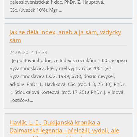
paleoslovenistická: † doc. PhDr. Z. Hauptová,
CSc. (úvazek 10%), Mgr....
Jak se dělá Index, aneb a já sám, vždycky
sám
24.09.2014 13:33
Je politováníhodné, že Index k ročníkům 1-60 časopisu
Byzantinoslavica, který měl vyjít v roce 2001 (viz
Byzantinoslavica LX/2, 1999, 678), dosud nevyšel,
ačkoliv PhDr. L. Havlíková, CSc. (roč. 1-8, 25-30), PhDr.
K. Stloukalová Korteová (roč. 17-25) a PhDr. J. Vildová
Kostićová...
Havlík, L. E., Dukljanská kronika a
Dalmatská legenda - přeložili, vydali, ale