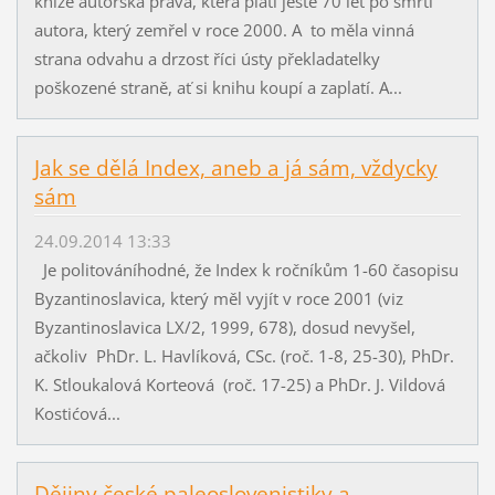
knize autorská práva, která platí ještě 70 let po smrti
autora, který zemřel v roce 2000. A to měla vinná
strana odvahu a drzost říci ústy překladatelky
poškozené straně, ať si knihu koupí a zaplatí. A...
Jak se dělá Index, aneb a já sám, vždycky
sám
24.09.2014 13:33
Je politováníhodné, že Index k ročníkům 1-60 časopisu
Byzantinoslavica, který měl vyjít v roce 2001 (viz
Byzantinoslavica LX/2, 1999, 678), dosud nevyšel,
ačkoliv PhDr. L. Havlíková, CSc. (roč. 1-8, 25-30), PhDr.
K. Stloukalová Korteová (roč. 17-25) a PhDr. J. Vildová
Kostićová...
Dějiny české paleoslovenistiky a