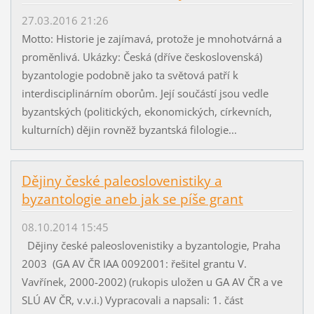
27.03.2016 21:26
Motto: Historie je zajímavá, protože je mnohotvárná a
proměnlivá. Ukázky: Česká (dříve československá)
byzantologie podobně jako ta světová patří k
interdisciplinárním oborům. Její součástí jsou vedle
byzantských (politických, ekonomických, církevních,
kulturních) dějin rovněž byzantská filologie...
Dějiny české paleoslovenistiky a
byzantologie aneb jak se píše grant
08.10.2014 15:45
Dějiny české paleoslovenistiky a byzantologie, Praha
2003 (GA AV ČR IAA 0092001: řešitel grantu V.
Vavřínek, 2000-2002) (rukopis uložen u GA AV ČR a ve
SLÚ AV ČR, v.v.i.) Vypracovali a napsali: 1. část