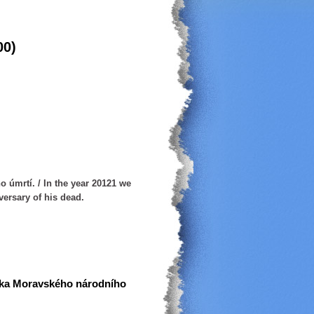
00)
o úmrtí. / In the year 20121 we
ersary of his dead.
enka Moravského národního