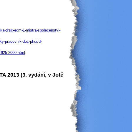
ika-drsc-eqm-1-mistra-spolecenstvi-
cky-pracovnik-doc-phdr/d-
-1925-2000.html
A 2013 (3. vydání, v Jotě