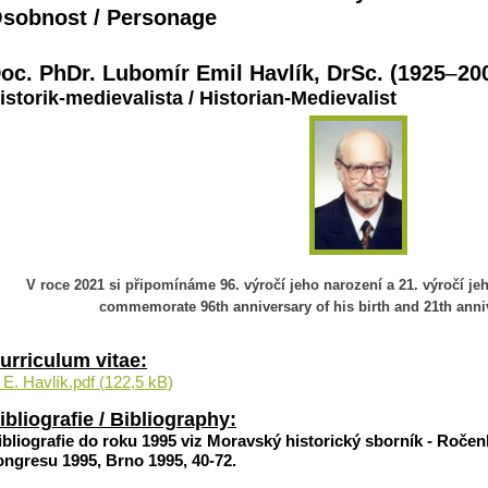
sobnost / Personage
oc. PhDr. Lubomír Emil Havlík, DrSc. (1925
–
20
istorik-medievalista / Historian-Medievalist
V roce 2021 si připomínáme 96. výročí jeho narození a 21. výročí jeh
commemorate 96th anniversary of his birth and 21th anniv
urriculum vitae:
 E. Havlík.pdf (122,5 kB)
ibliografie / Bibliography:
ibliografie do roku 1995 viz Moravský historický sborník - Roč
ongresu 1995, Brno 1995, 40-72.