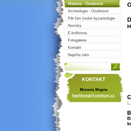
O
Historie - Osobnost
Archeologie - Osobnosti
Pět žen české byzantologie
D
a balkanistiky
Novinky
H
E-knihovna
Fotogalerie
Kontakt
Napište nám
KONTAKT
Moravia Magna
havlikov
al@centr
um.cz
C
L.
B
B
k