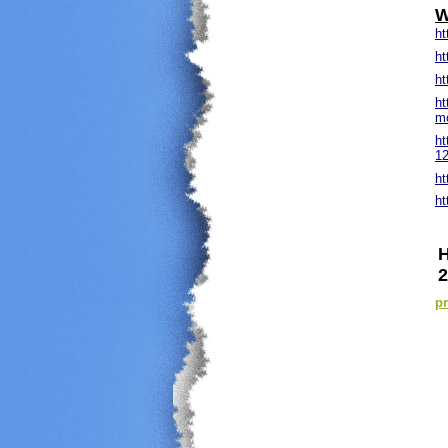
W
ht
h
h
ht
mo
ht
1
ht
ht
H
2
pr