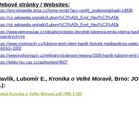
ebové stránky / Websites:
tps://encyklopedie.brna.cz/home-mmb/?acc=profil_osobnosti&load=14836
ttps://cs.wikipedia.org/wiki/Lubom%C3%ADr_Emil_Havl%C3%ADk
ttps://sk.wikipedia.org/wiki/Lubom%C3%ADr_Emil_Havl%C3%ADk
tps://www.eqmoraviae.cz/obsah/zivotopis-docphdr-lubomira-emila-vilema-havl
ravskych-ryti
tps://www.znojmocity.cz/lubomir-emil-vilem-havlik-historik-mediavelista-vede
242/p1=1002
tps://www.knihovnazn.cz/referaty/osobnosti-regionu/1505-havlik-lubomir-emil
tps://biblio.hiu.cas.cz/authorities/4507
avlík, Lubomír E.,
Kronika o Velké Moravě,
Brno: JOT
.):
ebal-Kronika o Velke Morave.pdf (496,1 kB)