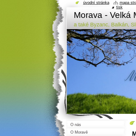
úvodní stránka
mapa str
tisk
Morava - Velká 
a také Byzanc, Balkán, Sl
O nás
O Moravě
M