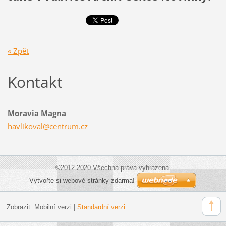
« Zpět
Kontakt
Moravia Magna
havlikov
al@centr
um.cz
©2012-2020 Všechna práva vyhrazena.
Vytvořte si webové stránky zdarma!
Zobrazit:
Mobilní verzi
|
Standardní verzi