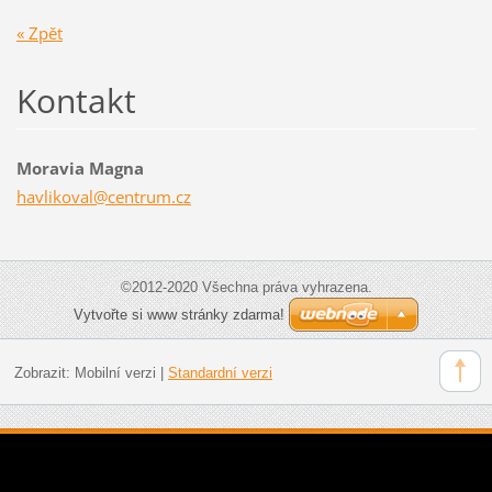
« Zpět
Kontakt
Moravia Magna
havlikov
al@centr
um.cz
©2012-2020 Všechna práva vyhrazena.
Vytvořte si www stránky zdarma!
Zobrazit:
Mobilní verzi
|
Standardní verzi